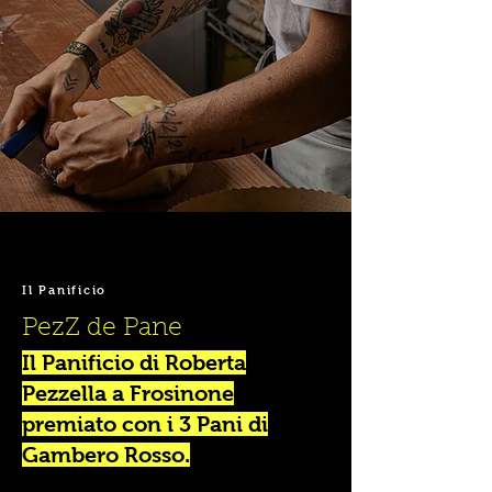
Il Panificio
PezZ de Pane
Il Panificio di Roberta
Pezzella a Frosinone
premiato con i 3 Pani di
Gambero Rosso.