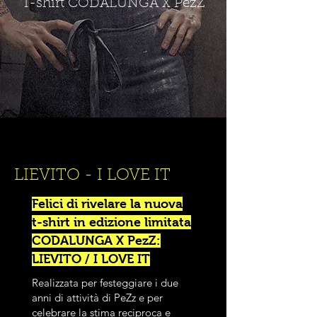
T-shirt CODALUNGA X PezZ
LIEVITO - I LOVE IT
Felici di rivelare la nuova
t-shirt in edizione limitata
CODALUNGA X PezZ:
LIEVITO / I LOVE IT
Realizzata per festeggiare i due
anni di attività di PeZz e per
celebrare la stima reciproca e